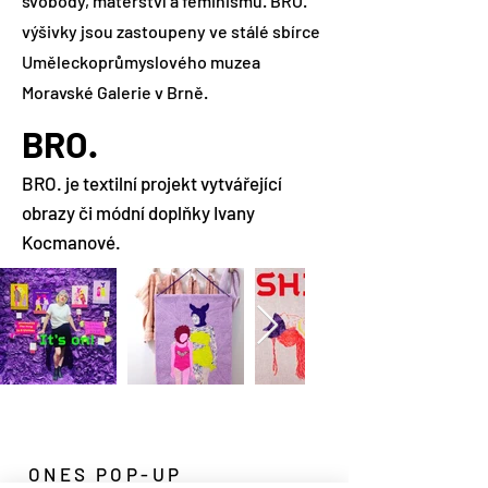
svobody, mateřství a feminismu. BRO.
výšivky jsou zastoupeny ve stálé sbírce
Uměleckoprůmyslového muzea
Moravské Galerie v Brně.
BRO.
BRO. je textilní projekt vytvářející
obrazy či módní doplňky Ivany
Kocmanové.
ONES POP-UP