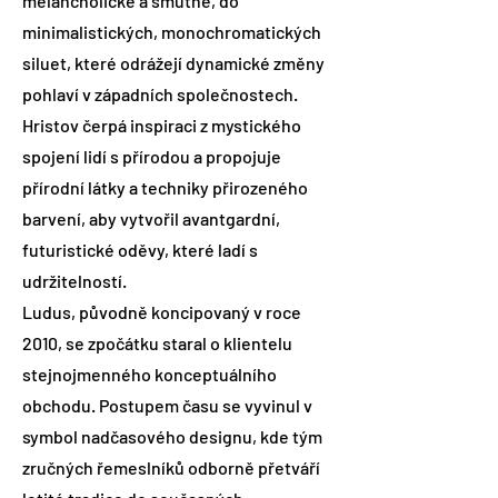
melancholické a smutné, do
minimalistických, monochromatických
siluet, které odrážejí dynamické změny
pohlaví v západních společnostech.
Hristov čerpá inspiraci z mystického
spojení lidí s přírodou a propojuje
přírodní látky a techniky přirozeného
barvení, aby vytvořil avantgardní,
futuristické oděvy, které ladí s
udržitelností.
Ludus, původně koncipovaný v roce
2010, se zpočátku staral o klientelu
stejnojmenného konceptuálního
obchodu. Postupem času se vyvinul v
symbol nadčasového designu, kde tým
zručných řemeslníků odborně přetváří