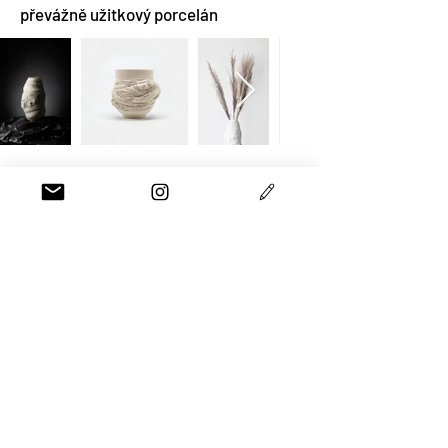
převážně užitkový porcelán
ONES POP-UP
NÁRODNÍ DŮM
NA SMÍCHOVĚ
PRAHA 5
150 00
registration@onespopup.