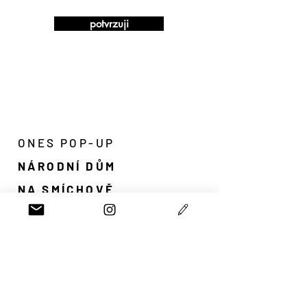
potvrzuji
ONES POP-UP
NÁRODNÍ DŮM
NA SMÍCHOVĚ
PRAHA 5
150 00
registration@onespopup.
com